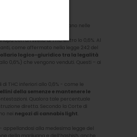
mogliate da semi
che rientrano nelle
anapa con un livello di THC entro lo 0,6%. Al
rtanti, come affermato nella legge 242 del
ollario logico-giuridico tra la legalità
llo 0,6%) che vengono venduti. Questi – ai
i di THC inferiori allo 0,6% - come le
ellini della semenze e mantenere le
ontestazioni. Qualora tale percentuale
truzione diretta. Secondo la Corte di
no nei
negozi di cannabis light
.
e - appellandosi alla medesima legge del
one della marijuana e dell’hashish, anche