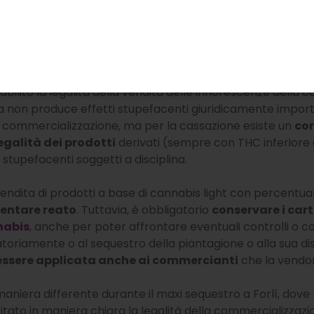
a
commercializzazione di infiorescenze di piante ger
16.
bilito la legalità della vendita delle inflorescenze della c
tanza non produce effetti stupefacenti giuridicamente impo
di commercializzazione, ma per la cassazione esiste un
cor
egalità dei prodotti
derivati (sempre con THC inferiore a
e stupefacenti soggetti a disciplina.
rivendita di prodotti a base di cannabis light con percentual
entare reato
. Tuttavia, è obbligatorio
conservare i cart
nabis
, anche per poter affrontare eventuali controlli o c
toriamente o al sequestro della piantagione o alla sua dis
 essere applicata anche ai commercianti
che la vendo
maniera differente durante il maxi sequestro a Forlì, dov
itato in maniera chiara la legalità della commercializzazi