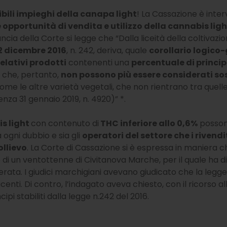
ibili impieghi della canapa light
! La Cassazione è inter
le opportunità di vendita e utilizzo della cannabis ligh
ia della Corte si legge che “Dalla liceità della coltivazion
2 dicembre 2016
, n. 242, deriva, quale
corollario logico-
elativi prodotti
contenenti una
percentuale di princip
 che, pertanto,
non possono più essere considerati s
, come le altre varietà vegetali, che non rientrano tra quell
nza 31 gennaio 2019, n. 4920)” *.
s light
con contenuto di
THC inferiore allo 0,6%
posson
 ogni dubbio e sia gli
operatori del settore che i rivendi
ollievo
. La Corte di Cassazione si è espressa in maniera 
 di un ventottenne di Civitanova Marche, per il quale ha d
cerata. I giudici marchigiani avevano giudicato che la le
centi. Di contro, l’indagato aveva chiesto, con il ricorso 
ipi stabiliti dalla legge n.242 del 2016.