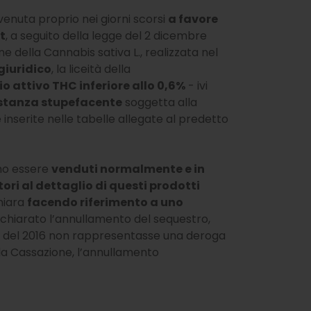
venuta proprio nei giorni scorsi
a favore
t
, a seguito della legge del 2 dicembre
e della Cannabis sativa L., realizzata nel
giuridico
, la liceità della
io attivo THC inferiore allo 0,6%
- ivi
ostanza stupefacente
soggetta alla
e inserite nelle tabelle allegate al predetto
o essere
venduti normalmente e in
tori al dettaglio di questi prodotti
chiara
facendo riferimento a uno
ichiarato l’annullamento del sequestro,
gge del 2016 non rappresentasse una deroga
alla Cassazione, l’annullamento