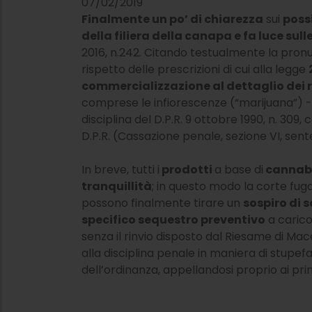
07/02/2019
Finalmente un po’ di chiarezza
sui
poss
della filiera della canapa e fa luce sul
2016, n.242. Citando testualmente la pronunc
rispetto delle prescrizioni di cui alla legge
commercializzazione al dettaglio dei r
comprese le infiorescenze (“marijuana”) -
disciplina del D.P.R. 9 ottobre 1990, n. 309
D.P.R. (Cassazione penale, sezione VI, sente
In breve, tutti i
prodotti
a base di
cannabi
tranquillità
; in questo modo la corte fuga
possono finalmente tirare un
sospiro di s
specifico sequestro preventivo
a carico
senza il rinvio disposto dal Riesame di Ma
alla disciplina penale in maniera di stupefa
dell’ordinanza, appellandosi proprio ai princ