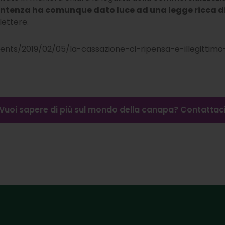
ntenza ha comunque dato luce ad una legge ricca di
lettere.
ments/2019/02/05/la-cassazione-ci-ripensa-e-illegittimo
Vuoi sapere di più sul mondo della canapa? Contattac