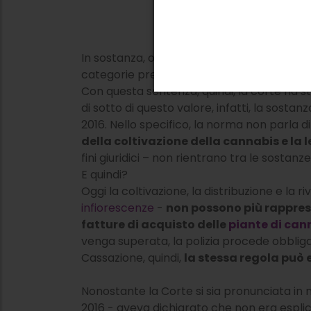
In sostanza, oggi sappiamo che è legale l
categorie previste dalla legge n.242 del 20
Con questa sentenza, quindi, la corte ha sta
di sotto di questo valore, infatti, la sos
2016. Nello specifico, la norma non parla 
della coltivazione della cannabis e la l
fini giuridici – non rientrano tra le sostanz
E quindi?
Oggi la coltivazione, la distribuzione e la 
infiorescenze
-
non possono più rappres
fatture di acquisto delle
piante di can
venga superata, la polizia procede obbliga
Cassazione, quindi,
la stessa regola può
Nonostante la Corte si sia pronunciata in 
2016 - aveva dichiarato che non era esplic