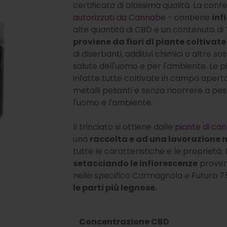
certificata di altissima qualità. La conf
autorizzati da Cannabe
- contiene
inf
alte quantità di CBD e un contenuto di 
proviene da fiori di piante coltivate 
di diserbanti, additivi chimici o altre 
salute dell'uomo e per l'ambiente. Le pia
infatte tutte coltivate in campo aperto,
metalli pesanti e senza ricorrere a pest
l'uomo e l'ambiente.
Il trinciato si ottiene dalle
piante di can
una
raccolta e ad una lavorazione
tutte le caratteristiche e le proprietà. 
setacciando le infiorescenze
proveni
nello specifico Carmagnola e Futura 75
le parti più legnose.
Concentrazione CBD