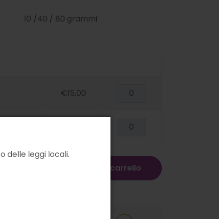
10 /40 / 80 grammi
€15,00
€25,00