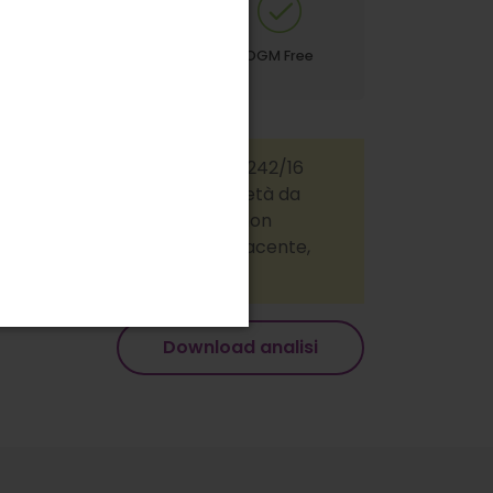
0% Metalli Pesanti
OGM Free
e pesticidi chimici
er usi permessi di cui la legge 242/16
nel catalogo comune delle varietà da
 e sviluppo o collezionismo e non
aceutico. Prodotto non stupefacente,
Download analisi