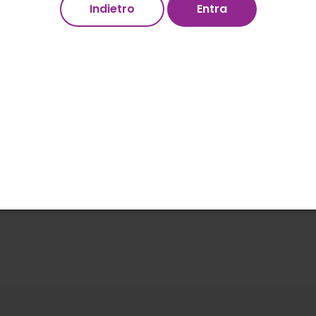
100% Legale
100% Certificata
Infiorescenze di
Cannabis
Sativa L. p
derivate da floricoltura ed iscritte 
agricoltura, per uso tecnico, ricerca
destinate all'uso alimentare e farm
THC nei limiti di legge,
vedi analisi
.