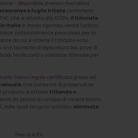
ezione -
disponibile presso i rivenditori
iorescenze e foglie tritate
contenenti
THC che si attesta allo 0,09%.
Il trinciato
in Italia
in modo rigoroso, senza l'utilizzo
sostanze potenzialmente pericolose per la
nte da cui si ottiene il trinciato sono
 con tecniche di agricoltura bio, prive di
icidi, fertilizzanti o sostanze dannose per
nabis Sativa Legale certificata
grazie ad
 manuale
, che consente di preservarne
Il prodotto si ottiene
tritando e
enti da piante di canapa di varietà Sativa,
, dalle quali vengono soltanto
eliminate
Fino al 4,5%