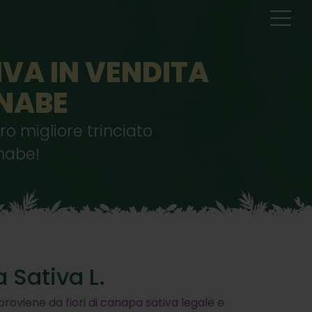
IVA IN VENDITA
NNABE
ro migliore trinciato
nabe!
 Sativa L.
proviene da
fiori di canapa sativa legale
e